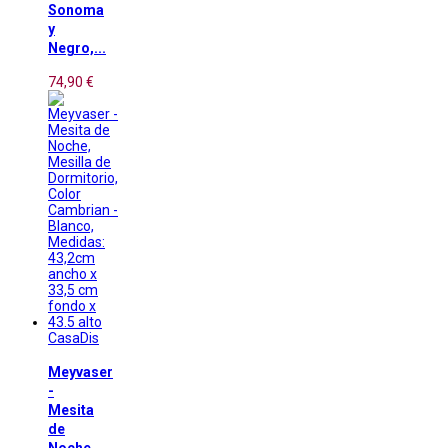
Sonoma
y
Negro,...
74,90 €
CasaDis
Meyvaser
-
Mesita
de