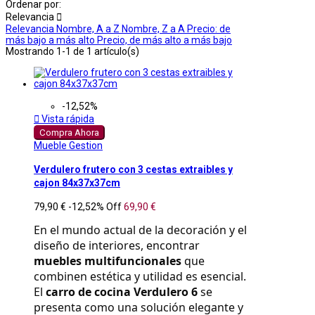
Ordenar por:
Relevancia

Relevancia
Nombre, A a Z
Nombre, Z a A
Precio: de
más bajo a más alto
Precio, de más alto a más bajo
Mostrando 1-1 de 1 artículo(s)
-12,52%

Vista rápida
Compra Ahora
Mueble Gestion
Verdulero frutero con 3 cestas extraibles y
cajon 84x37x37cm
79,90 €
-12,52%
Off
69,90 €
En el mundo actual de la decoración y el 
diseño de interiores, encontrar 
muebles multifuncionales
 que 
combinen estética y utilidad es esencial. 
El 
carro de cocina Verdulero 6
 se 
presenta como una solución elegante y 