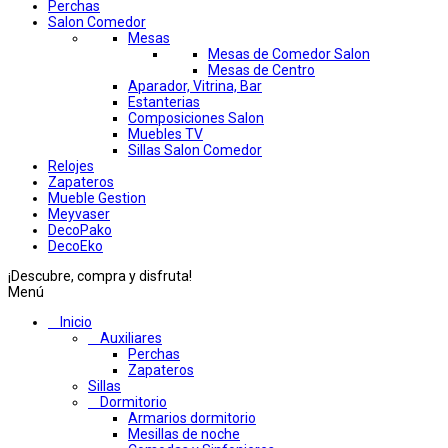
Perchas
Salon Comedor
Mesas
Mesas de Comedor Salon
Mesas de Centro
Aparador, Vitrina, Bar
Estanterias
Composiciones Salon
Muebles TV
Sillas Salon Comedor
Relojes
Zapateros
Mueble Gestion
Meyvaser
DecoPako
DecoEko
¡Descubre, compra y disfruta!
Menú
Inicio
Auxiliares
Perchas
Zapateros
Sillas
Dormitorio
Armarios dormitorio
Mesillas de noche