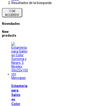
Resultados de la búsqueda

DE
ACUERDO
Novedades
New
products
Meyvaser
Estantería
para
Salón
en
Color