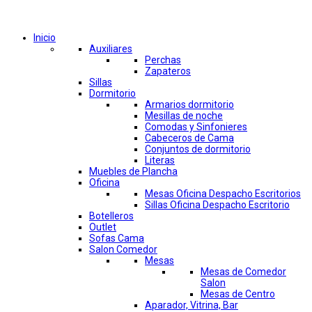
Comprar por categorías
Inicio
Auxiliares
Perchas
Zapateros
Sillas
Dormitorio
Armarios dormitorio
Mesillas de noche
Comodas y Sinfonieres
Cabeceros de Cama
Conjuntos de dormitorio
Literas
Muebles de Plancha
Oficina
Mesas Oficina Despacho Escritorios
Sillas Oficina Despacho Escritorio
Botelleros
Outlet
Sofas Cama
Salon Comedor
Mesas
Mesas de Comedor
Salon
Mesas de Centro
Aparador, Vitrina, Bar