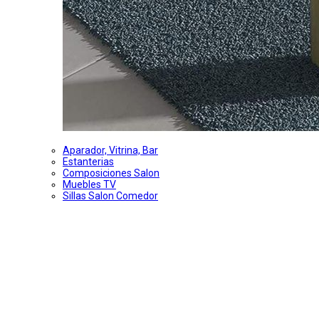
Aparador, Vitrina, Bar
Estanterias
Composiciones Salon
Muebles TV
Sillas Salon Comedor