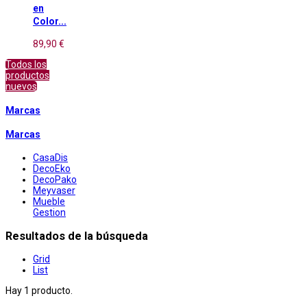
en
Color...
89,90 €
Todos los
productos
nuevos
Marcas
Marcas
CasaDis
DecoEko
DecoPako
Meyvaser
Mueble
Gestion
Resultados de la búsqueda
Grid
List
Hay 1 producto.