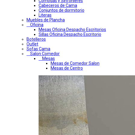
Comodas y Sinfonieres
Cabeceros de Cama
Conjuntos de dormitorio
Literas
Muebles de Plancha
Oficina
Mesas Oficina Despacho Escritorios
Sillas Oficina Despacho Escritorio
Botelleros
Outlet
Sofas Cama
Salon Comedor
Mesas
Mesas de Comedor Salon
Mesas de Centro