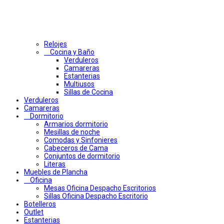
Relojes
Cocina y Baño
Verduleros
Camareras
Estanterias
Multiusos
Sillas de Cocina
Verduleros
Camareras
Dormitorio
Armarios dormitorio
Mesillas de noche
Comodas y Sinfonieres
Cabeceros de Cama
Conjuntos de dormitorio
Literas
Muebles de Plancha
Oficina
Mesas Oficina Despacho Escritorios
Sillas Oficina Despacho Escritorio
Botelleros
Outlet
Estanterias