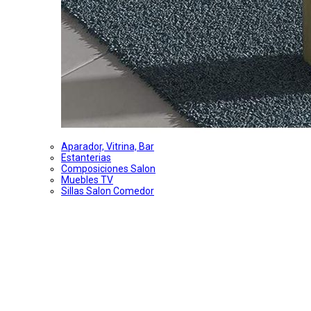
Aparador, Vitrina, Bar
Estanterias
Composiciones Salon
Muebles TV
Sillas Salon Comedor