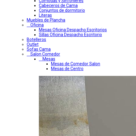
Comodas y Sinfonieres
Cabeceros de Cama
Conjuntos de dormitorio
Literas
Muebles de Plancha
Oficina
Mesas Oficina Despacho Escritorios
Sillas Oficina Despacho Escritorio
Botelleros
Outlet
Sofas Cama
Salon Comedor
Mesas
Mesas de Comedor Salon
Mesas de Centro