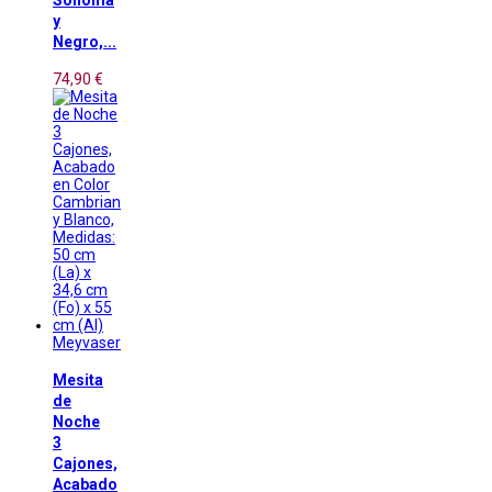
Sonoma
y
Negro,...
74,90 €
Meyvaser
Mesita
de
Noche
3
Cajones,
Acabado