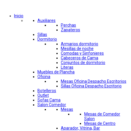
Comprar por categorías
Inicio
Auxiliares
Perchas
Zapateros
Sillas
Dormitorio
Armarios dormitorio
Mesillas de noche
Comodas y Sinfonieres
Cabeceros de Cama
Conjuntos de dormitorio
Literas
Muebles de Plancha
Oficina
Mesas Oficina Despacho Escritorios
Sillas Oficina Despacho Escritorio
Botelleros
Outlet
Sofas Cama
Salon Comedor
Mesas
Mesas de Comedor
Salon
Mesas de Centro
Aparador, Vitrina, Bar