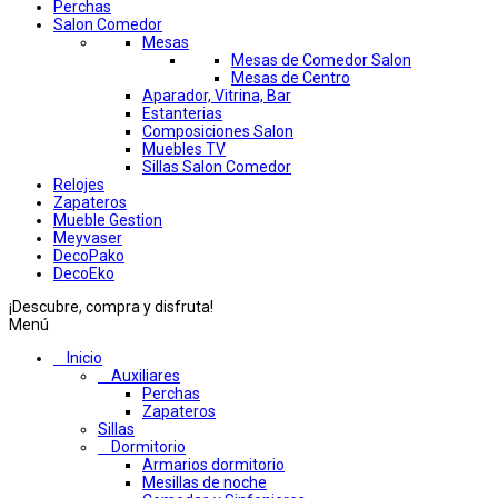
Perchas
Salon Comedor
Mesas
Mesas de Comedor Salon
Mesas de Centro
Aparador, Vitrina, Bar
Estanterias
Composiciones Salon
Muebles TV
Sillas Salon Comedor
Relojes
Zapateros
Mueble Gestion
Meyvaser
DecoPako
DecoEko
¡Descubre, compra y disfruta!
Menú
Inicio
Auxiliares
Perchas
Zapateros
Sillas
Dormitorio
Armarios dormitorio
Mesillas de noche