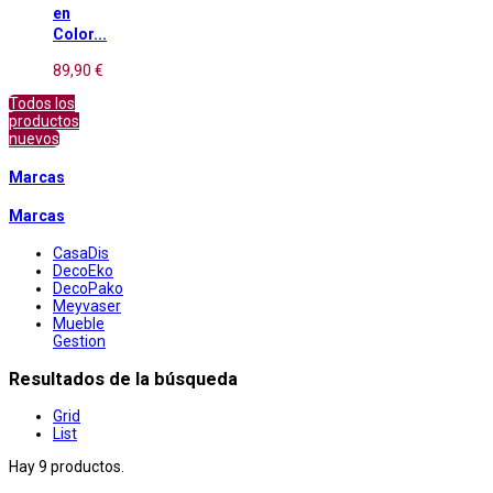
en
Color...
89,90 €
Todos los
productos
nuevos
Marcas
Marcas
CasaDis
DecoEko
DecoPako
Meyvaser
Mueble
Gestion
Resultados de la búsqueda
Grid
List
Hay 9 productos.