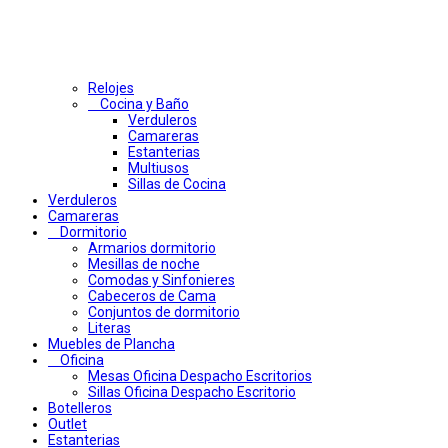
Relojes
Cocina y Baño
Verduleros
Camareras
Estanterias
Multiusos
Sillas de Cocina
Verduleros
Camareras
Dormitorio
Armarios dormitorio
Mesillas de noche
Comodas y Sinfonieres
Cabeceros de Cama
Conjuntos de dormitorio
Literas
Muebles de Plancha
Oficina
Mesas Oficina Despacho Escritorios
Sillas Oficina Despacho Escritorio
Botelleros
Outlet
Estanterias