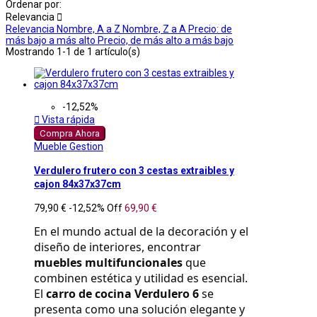
Ordenar por:
Relevancia

Relevancia
Nombre, A a Z
Nombre, Z a A
Precio: de
más bajo a más alto
Precio, de más alto a más bajo
Mostrando 1-1 de 1 artículo(s)
-12,52%

Vista rápida
Compra Ahora
Mueble Gestion
Verdulero frutero con 3 cestas extraibles y
cajon 84x37x37cm
79,90 €
-12,52%
Off
69,90 €
En el mundo actual de la decoración y el 
diseño de interiores, encontrar 
muebles multifuncionales
 que 
combinen estética y utilidad es esencial. 
El 
carro de cocina Verdulero 6
 se 
presenta como una solución elegante y 