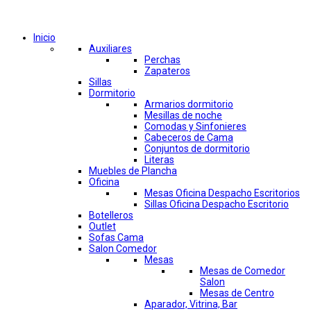
Comprar por categorías
Inicio
Auxiliares
Perchas
Zapateros
Sillas
Dormitorio
Armarios dormitorio
Mesillas de noche
Comodas y Sinfonieres
Cabeceros de Cama
Conjuntos de dormitorio
Literas
Muebles de Plancha
Oficina
Mesas Oficina Despacho Escritorios
Sillas Oficina Despacho Escritorio
Botelleros
Outlet
Sofas Cama
Salon Comedor
Mesas
Mesas de Comedor
Salon
Mesas de Centro
Aparador, Vitrina, Bar