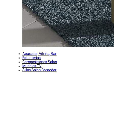
Aparador, Vitrina, Bar
Estanterias
Composiciones Salon
Muebles TV
Sillas Salon Comedor