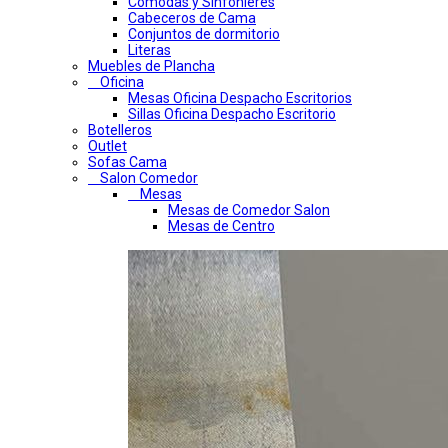
Comodas y Sinfonieres
Cabeceros de Cama
Conjuntos de dormitorio
Literas
Muebles de Plancha
Oficina
Mesas Oficina Despacho Escritorios
Sillas Oficina Despacho Escritorio
Botelleros
Outlet
Sofas Cama
Salon Comedor
Mesas
Mesas de Comedor Salon
Mesas de Centro