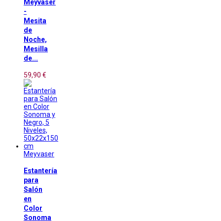
Meyvaser
-
Mesita
de
Noche,
Mesilla
de...
59,90 €
Meyvaser
Estantería
para
Salón
en
Color
Sonoma