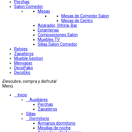
Perchas
Salon Comedor
Mesas
Mesas de Comedor Salon
Mesas de Centro
Aparador, Vitrina, Bar
Estanterias
Composiciones Salon
Muebles TV
Sillas Salon Comedor
Relojes
Zapateros
Mueble Gestion
Meyvaser
DecoPako
DecoEko
¡Descubre, compra y disfruta!
Menú
Inicio
Auxiliares
Perchas
Zapateros
Sillas
Dormitorio
Armarios dormitorio
Mesillas de noche