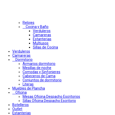
Relojes
Cocina y Baño
Verduleros
Camareras
Estanterias
Multiusos
Sillas de Cocina
Verduleros
Camareras
Dormitorio
Armarios dormitorio
Mesillas de noche
Comodas y Sinfonieres
Cabeceros de Cama
Conjuntos de dormitorio
Literas
Muebles de Plancha
Oficina
Mesas Oficina Despacho Escritorios
Sillas Oficina Despacho Escritorio
Botelleros
Outlet
Estanterias