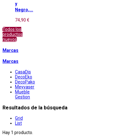
y
Negro,...
74,90 €
Todos los
productos
nuevos
Marcas
Marcas
CasaDis
DecoEko
DecoPako
Meyvaser
Mueble
Gestion
Resultados de la búsqueda
Grid
List
Hay 1 producto.