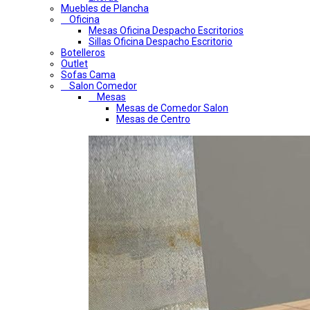
Muebles de Plancha
Oficina
Mesas Oficina Despacho Escritorios
Sillas Oficina Despacho Escritorio
Botelleros
Outlet
Sofas Cama
Salon Comedor
Mesas
Mesas de Comedor Salon
Mesas de Centro