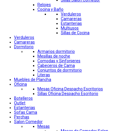
Sillas Salon Comedor
Relojes
Cocina y Baño
Verduleros
Camareras
Estanterias
Multiusos
Sillas de Cocina
Verduleros
Camareras
Dormitorio
Armarios dormitorio
Mesillas de noche
Comodas y Sinfonieres
Cabeceros de Cama
Conjuntos de dormitorio
Literas
Muebles de Plancha
Oficina
Mesas Oficina Despacho Escritorios
Sillas Oficina Despacho Escritorio
Botelleros
Outlet
Estanterias
Sofas Cama
Perchas
Salon Comedor
Mesas