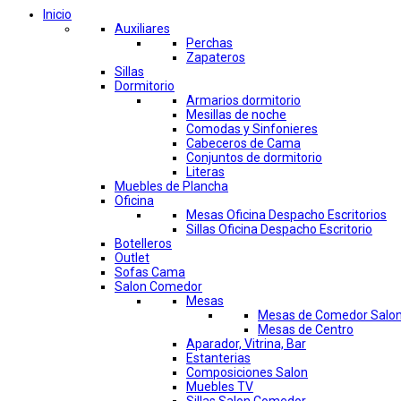
Inicio
Auxiliares
Perchas
Zapateros
Sillas
Dormitorio
Armarios dormitorio
Mesillas de noche
Comodas y Sinfonieres
Cabeceros de Cama
Conjuntos de dormitorio
Literas
Muebles de Plancha
Oficina
Mesas Oficina Despacho Escritorios
Sillas Oficina Despacho Escritorio
Botelleros
Outlet
Sofas Cama
Salon Comedor
Mesas
Mesas de Comedor Salo
Mesas de Centro
Aparador, Vitrina, Bar
Estanterias
Composiciones Salon
Muebles TV