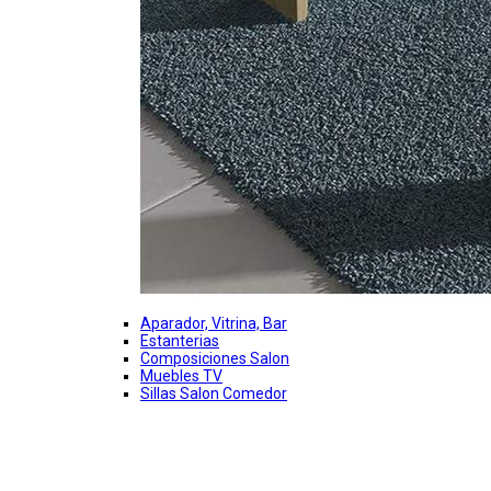
Aparador, Vitrina, Bar
Estanterias
Composiciones Salon
Muebles TV
Sillas Salon Comedor