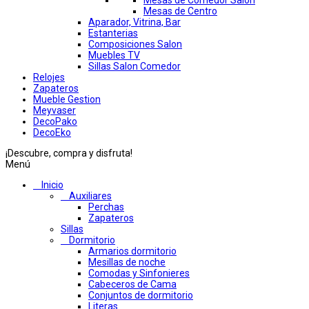
Mesas de Comedor Salon
Mesas de Centro
Aparador, Vitrina, Bar
Estanterias
Composiciones Salon
Muebles TV
Sillas Salon Comedor
Relojes
Zapateros
Mueble Gestion
Meyvaser
DecoPako
DecoEko
¡Descubre, compra y disfruta!
Menú
Inicio
Auxiliares
Perchas
Zapateros
Sillas
Dormitorio
Armarios dormitorio
Mesillas de noche
Comodas y Sinfonieres
Cabeceros de Cama
Conjuntos de dormitorio
Literas